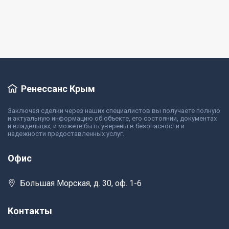
Подробнее
Ренессанс Крым
Заключая сделки через наших специалистов вы получаете полную
и актуальную информацию об объекте, его состоянии, документах
и владельцах, и можете быть уверены в безопасности и
надежности предоставленных услуг.
Офис
Большая Морская, д. 30, оф. 1-6
Контакты