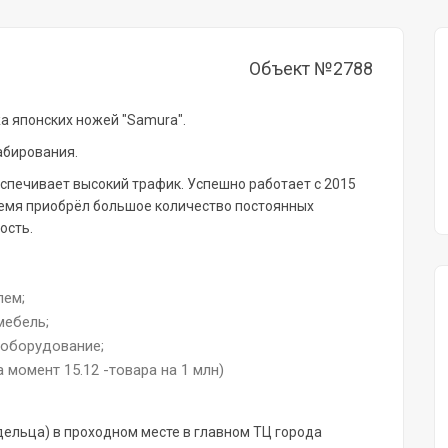
Объект №2788
а японских ножей "Samura".
абирования.
спечивает высокий трафик. Успешно работает с 2015
время приобрёл большое количество постоянных
ость.
лем;
мебель;
 оборудование;
 момент 15.12 -товара на 1 млн)
ельца) в проходном месте в главном ТЦ города