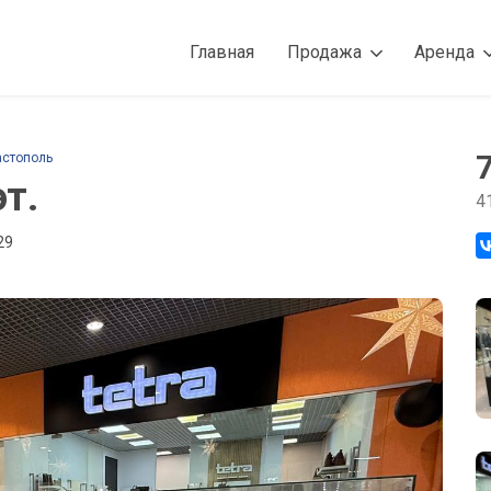
Главная
Продажа
Аренда
астополь
эт.
4
29