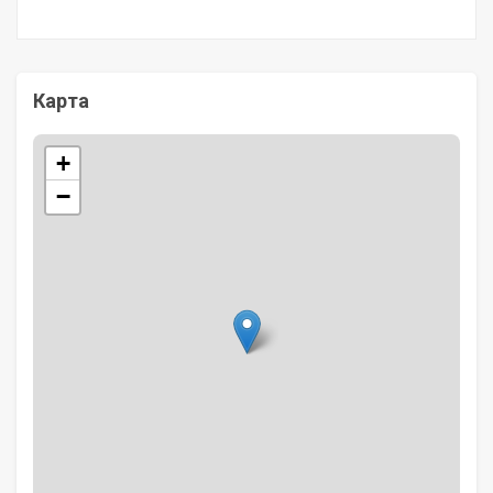
Карта
+
−