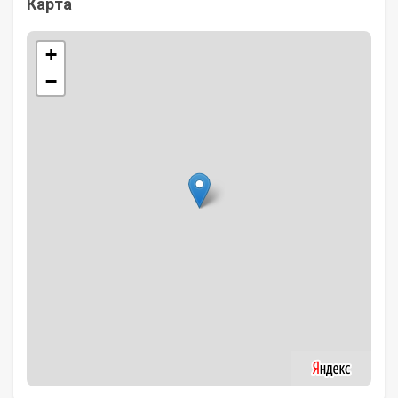
Карта
+
−