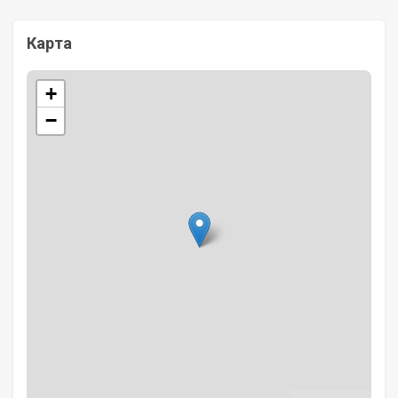
Карта
+
−