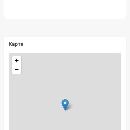
Карта
+
−