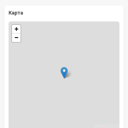
Карта
+
−