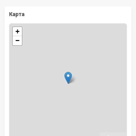
Карта
+
−