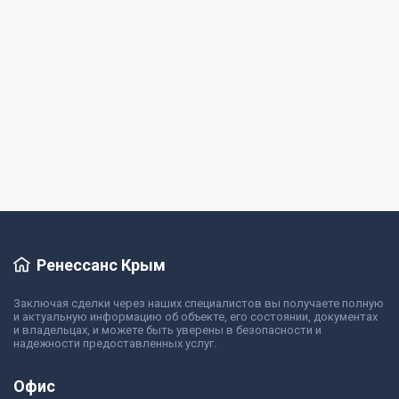
39 999 999 руб.
Дом
Дом, 300 м², 2 эт.
Севастополь, улица Василия Шукшина
Подробнее
Ренессанс Крым
Заключая сделки через наших специалистов вы получаете полную
и актуальную информацию об объекте, его состоянии, документах
и владельцах, и можете быть уверены в безопасности и
надежности предоставленных услуг.
Офис