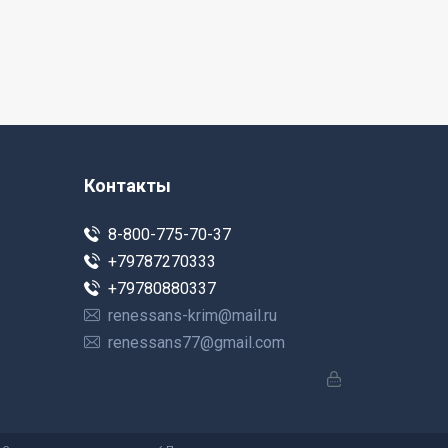
Контакты
8-800-775-70-37
+79787270333
+79780880337
renessans-krim@mail.ru
renessans77@gmail.com