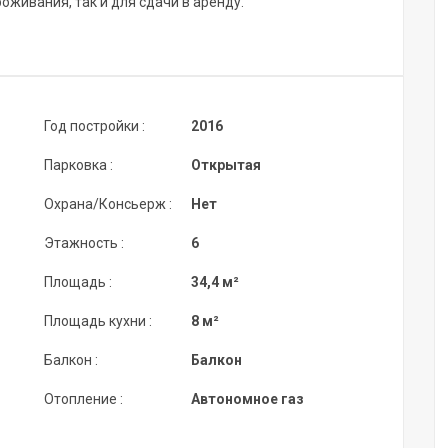
оживания, так и для сдачи в аренду.
Год постройки :
2016
Парковка :
Открытая
Охрана/Консьерж :
Нет
Этажность :
6
Площадь :
34,4 м²
Площадь кухни :
8 м²
Балкон :
Балкон
Отопление :
Автономное газ