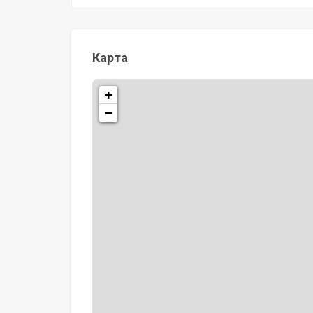
Карта
+
−