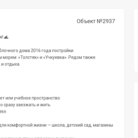
Объект №2937
! 🌊
блочного дома 2016 года постройки.
м морем: «Толстяк» и «Учкуевка». Рядом также
 и отдыха.
нет или учебное пространство
о сразу заезжать и жить
тёл
для комфортной жизни — школа, детский сад, магазины