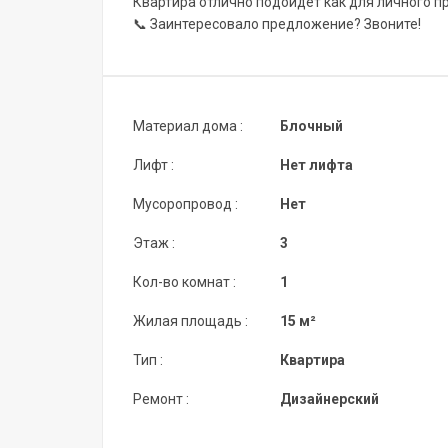
Квартира отлично подойдёт как для личного пр
📞 Заинтересовало предложение? Звоните!
Материал дома :
Блочный
Лифт :
Нет лифта
Мусоропровод :
Нет
Этаж :
3
Кол-во комнат :
1
Жилая площадь :
15 м²
Тип :
Квартира
Ремонт :
Дизайнерский