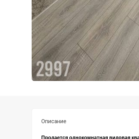
Описание
Продается однокомнатная видовая ква