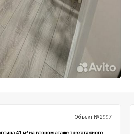
Объект №2997
ртира 41 м² на втором этаже трёхэтажного