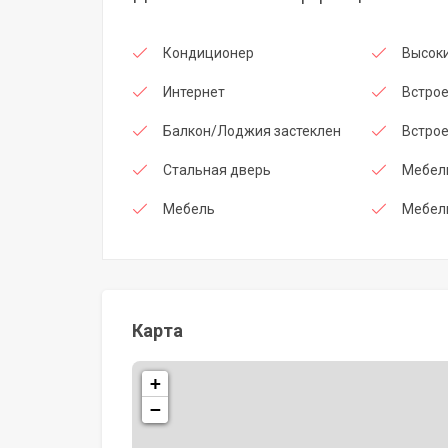
Кондиционер
Высоки
Интернет
Встро
Балкон/Лоджия застеклен
Встрое
Стальная дверь
Мебель
Мебель
Мебель
Карта
+
−