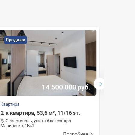
Продажа
Прода
14 500 000 руб.
Квартира
Квартира
2-к квартира, 53,6 м², 11/16 эт.
2-к квар
Севастополь, улица Александра
Севасто
Маринеско, 1Бк1
Подробнее