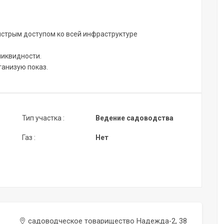
ыстрым доступом ко всей инфраструктуре
ликвидности.
ганизую показ.
Тип участка :
Ведение садоводства
Газ :
Нет
садоводческое товарищество Надежда-2, 38