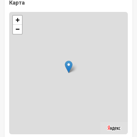
Карта
+
−